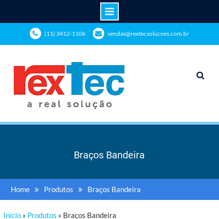
(11) 3412-1106
vendas@rextecsolucoes.com.br
Braços Bandeira
Home
Produtos
Braços Bandeira
Início
»
Produtos
»
Braços Bandeira